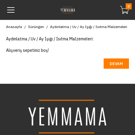
0
Anasayfa
Sürüngen
Aydınlatma / Uv / Ay Işığı / Isıtma Malzemeleri
Aydınlatma / Uv / Ay Işığı / Isıtma Malzemeleri:
Alışveriş sepetiniz boş!
DEVAM