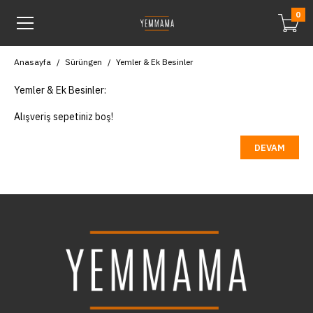
0
Anasayfa
Sürüngen
Yemler & Ek Besinler
Yemler & Ek Besinler:
Alışveriş sepetiniz boş!
DEVAM