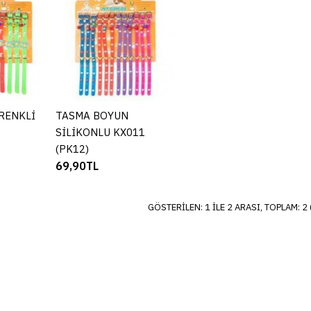
81005 (PK1
69,90TL
RENKLİ
KLE
TASMA BOYUN
SEPETE EKLE
SE
SİLİKONLU KX011
(PK12)
KARŞILAŞTIRMAL
69,90TL
ALIŞVERIŞ
TASMA BOY
GÖSTERILEN: 1 ILE 2 ARASI, TOPLAM: 2 
KX011 (PK1
69,90TL