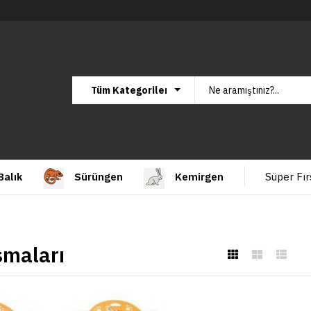
Balık
Sürüngen
Kemirgen
Süper Fır
smaları
TASMA BOY