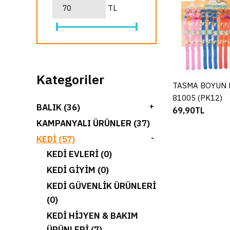
TL
Kategoriler
TASMA BOYUN 
SEPETE E
81005 (PK12)
BALIK (36)
+
69,90TL
KAMPANYALI ÜRÜNLER (37)
KEDI (57)
-
KEDI EVLERI (0)
KEDI GIYIM (0)
KEDI GÜVENLIK ÜRÜNLERI
(0)
KEDI HIJYEN & BAKIM
ÜRÜNLERI (7)